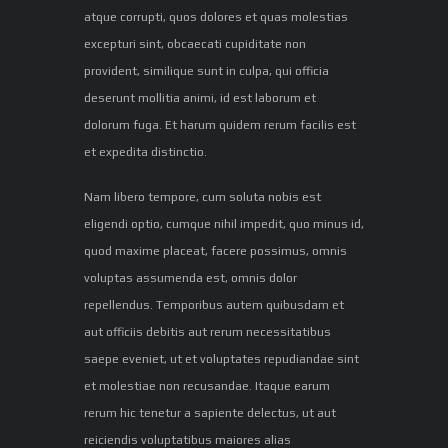
atque corrupti, quos dolores et quas molestias
excepturi sint, obcaecati cupiditate non
provident, similique sunt in culpa, qui officia
deserunt mollitia animi, id est laborum et
dolorum fuga. Et harum quidem rerum facilis est
et expedita distinctio.
Nam libero tempore, cum soluta nobis est
eligendi optio, cumque nihil impedit, quo minus id,
quod maxime placeat, facere possimus, omnis
voluptas assumenda est, omnis dolor
repellendus. Temporibus autem quibusdam et
aut officiis debitis aut rerum necessitatibus
saepe eveniet, ut et voluptates repudiandae sint
et molestiae non recusandae. Itaque earum
rerum hic tenetur a sapiente delectus, ut aut
reiciendis voluptatibus maiores alias