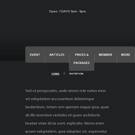
Open:
7 DAYS 9am - 9pm
EVENT
ARTICLES
PRICES &
MEMBER
MORE
PACKAGES
HOME
NUTRITION
Sed ut perspiciatis, unde omnis iste natus error
sit voluptatem accusantium doloremque
laudantium, totam rem aperiam eaque ipsa, quae
ab illo inventore veritatis et quasi architecto
beatae vitae dicta sunt, explicabo. Nemo enim
ipsam voluptatem, quia voluptas sit, aspernatur