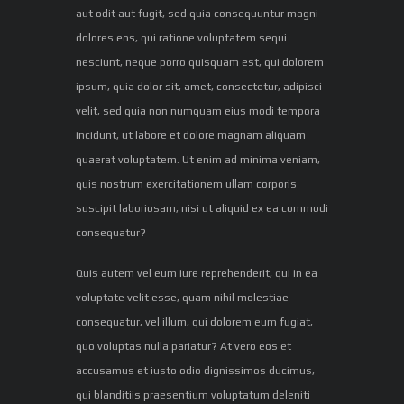
aut odit aut fugit, sed quia consequuntur magni
dolores eos, qui ratione voluptatem sequi
nesciunt, neque porro quisquam est, qui dolorem
ipsum, quia dolor sit, amet, consectetur, adipisci
velit, sed quia non numquam eius modi tempora
incidunt, ut labore et dolore magnam aliquam
quaerat voluptatem. Ut enim ad minima veniam,
quis nostrum exercitationem ullam corporis
suscipit laboriosam, nisi ut aliquid ex ea commodi
consequatur?
Quis autem vel eum iure reprehenderit, qui in ea
voluptate velit esse, quam nihil molestiae
consequatur, vel illum, qui dolorem eum fugiat,
quo voluptas nulla pariatur? At vero eos et
accusamus et iusto odio dignissimos ducimus,
qui blanditiis praesentium voluptatum deleniti