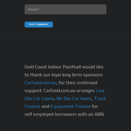
Gold Coast Indoor Paintball would like
to thank our loyal long term sponsors
Carfund.com.au
, for their continued
support.
Carfund.com.au arranges
Low
Doc Car Loans
,
No Doc Car loans
,
Truck
Finance
and
Equipment Finance
for
self employed borrowers with an ABN.