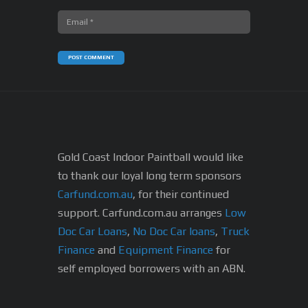
Gold Coast Indoor Paintball would like
to thank our loyal long term sponsors
Carfund.com.au
, for their continued
support.
Carfund.com.au arranges
Low
Doc Car Loans
,
No Doc Car loans
,
Truck
Finance
and
Equipment Finance
for
self employed borrowers with an ABN.