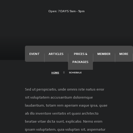
Open:
7 DAYS 9am - 9pm
EVENT
ARTICLES
PRICES &
MEMBER
MORE
PACKAGES
HOME
SCHEDULE
Sed ut perspiciatis, unde omnis iste natus error
sit voluptatem accusantium doloremque
laudantium, totam rem aperiam eaque ipsa, quae
ab illo inventore veritatis et quasi architecto
beatae vitae dicta sunt, explicabo. Nemo enim
ipsam voluptatem, quia voluptas sit, aspernatur