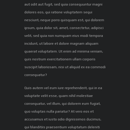
aut odit aut fugit, sed quia consequuntur magni
dolores eos, qui ratione voluptatem sequi
nesciunt, neque porro quisquam est, qui dolorem
ipsum, quia dolor sit, amet, consectetur, adipisci
velit, sed quia non numquam eius modi tempora
incidunt, ut labore et dolore magnam aliquam
quaerat voluptatem. Ut enim ad minima veniam,
quis nostrum exercitationem ullam corporis
suscipit laboriosam, nisi ut aliquid ex ea commodi
consequatur?
Quis autem vel eum iure reprehenderit, qui in ea
voluptate velit esse, quam nihil molestiae
consequatur, vel illum, qui dolorem eum fugiat,
quo voluptas nulla pariatur? At vero eos et
accusamus et iusto odio dignissimos ducimus,
qui blanditiis praesentium voluptatum deleniti