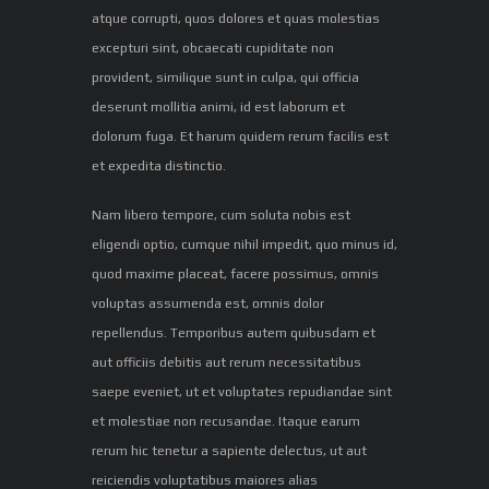
atque corrupti, quos dolores et quas molestias
excepturi sint, obcaecati cupiditate non
provident, similique sunt in culpa, qui officia
deserunt mollitia animi, id est laborum et
dolorum fuga. Et harum quidem rerum facilis est
et expedita distinctio.
Nam libero tempore, cum soluta nobis est
eligendi optio, cumque nihil impedit, quo minus id,
quod maxime placeat, facere possimus, omnis
voluptas assumenda est, omnis dolor
repellendus. Temporibus autem quibusdam et
aut officiis debitis aut rerum necessitatibus
saepe eveniet, ut et voluptates repudiandae sint
et molestiae non recusandae. Itaque earum
rerum hic tenetur a sapiente delectus, ut aut
reiciendis voluptatibus maiores alias