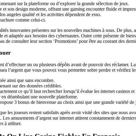
enant sur la plateforme ou d’explorer la grande sélection de jeux.
le et son design moderne, offrant une gaming encounter fluide et impres
os angeles qualité et les activities dépendent de esso.
n hachure comme celui-ci.
tés innovantes présentes sur les nouvelles machines à sous. De plus, a
de et adaptée aux besoins des cybernautes. Outre cette présente de bien
s de consulter leur section ‘Promotions’ pour être au courant des derniè
ouer
sent d’effectuer un ou plusieurs dépôts avant de pouvoir des réclamer. 
ara l’argent que vous pouvez vous permettre sobre perdre et vérifiez les 
née ainsi que sans encombre.
omenant sur des données crédibles.
ement ce qu’il faut rechercher lorsqu’il évalue les internet casinos et 
er en déambulant une nouvelle plateforme.
 propose 3 bonus de bienvenue au choix ainsi que une grande variété de
ue les joueurs restent satisfaits après avoir visité des sites que nous av
z. Les amusements d’argent sur internet attirent constamment de derniers 
 à utiliser.