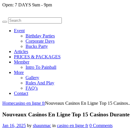
Open:
7 DAYS 9am - 9pm
Event
Birthday Parties
Corporate Days
Bucks Party
Articles
PRICES & PACKAGES
Member
Intro To Painball
More
Gallery
Rules And Play
FAQ’s
Contact
Home
casino en ligne fr
Nouveaux Casinos En Ligne Top 15 Casinos..
Nouveaux Casinos En Ligne Top 15 Casinos Durante
Jan 16, 2025
by
shaunmac
in
casino en ligne fr
0
Comments