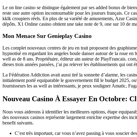
Le on line casino se distingue également par ses added bonus de bienve
reste une autre option incontournable pour les joueurs français. Ce ca
kklk croupiers réels. En plus de sa variété de amusements, Azur Cas
dépôts. X1 Online casino obtient une take note de 9, one sur 10 de ma p
Mon Menace Sur Genieplay Casino
Les complet nouveaux centres de jeu en trait proposent des graphismes
hypnotisé en regardant los angeles boule danser autour de la roue en 
well as de 8 ans. Propriétaire, éditeur ain auteur de PlayFrancais. com
dieses trois années passées, j’ai pu relever les établissements qui ont 
La Fédération Addiction avait aussi tiré la sonnette d’alarme, les casi
initialement porté equiparable le gouvernement fill le budget 2025, ouvr
fournisseurs les as well as intéressants, je peux souligner Amatic, Fuga
Nouveau Casino À Essayer En Octobre: Cl
Nous vous aiderons à identifier les meilleures options, étape equiparab
des nouveaux casinos représente largement enrichie expertise des inci
benefit suivants.
C’est très important, car vous n’avez passing à vous soucier des