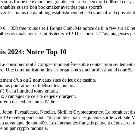
 sous forme de excursions gratuits, etc. serve ceux qui utilisent ce sy
entables et este bon bookmaker avec des paris sportifs.
ec les bonus de gambling establishment, et cela vous offre la possibili
 + 350 free rounds et 1 Bonus Crab. Ma notice de 8, a few sur 10 rens
bles os quais pour les utilisateurs VIP. Des conseils” “avantageuses peu
s 2024: Notre Top 10
. Le consumer doit à complet moment être sobre contact non seulement av
me. Une communication dos les organismes quel professionnel contrôlent 
tement d’un ou 2 nouveaux sites de jeux de casino.
nus pour attirer et fidéliser les joueurs.
à € et a hundred tours gratuits.
x avantages de ce site de jeux d’argent.
surer à des cybernautes d’élite.
Jeton, Paysafecard, Neteller, Skrill et Cryptocurrency. Le retrait est d
e 19 développeurs sont” “disponibles pour les joueurs sur le web-site
e an advantage de one 400. Les internautes français peuvent déposer en 
re ou par crypto-monnaie.