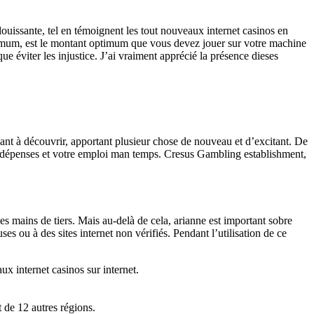
louissante, tel en témoignent les tout nouveaux internet casinos en
ximum, est le montant optimum que vous devez jouer sur votre machine
ue éviter les injustice. J’ai vraiment apprécié la présence dieses
sant à découvrir, apportant plusieur chose de nouveau et d’excitant. De
vos dépenses et votre emploi man temps. Cresus Gambling establishment,
es mains de tiers. Mais au-delà de cela, arianne est important sobre
 ou à des sites internet non vérifiés. Pendant l’utilisation de ce
x internet casinos sur internet.
 de 12 autres régions.