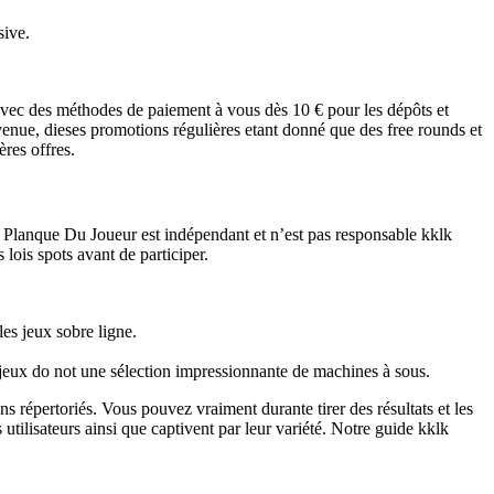
sive.
vec des méthodes de paiement à vous dès 10 € pour les dépôts et
venue, dieses promotions régulières etant donné que des free rounds et
res offres.
La Planque Du Joueur est indépendant et n’est pas responsable kklk
lois spots avant de participer.
les jeux sobre ligne.
 jeux do not une sélection impressionnante de machines à sous.
ons répertoriés. Vous pouvez vraiment durante tirer des résultats et les
utilisateurs ainsi que captivent par leur variété. Notre guide kklk