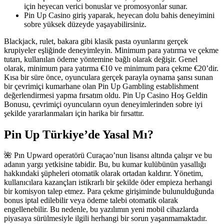
için heyecan verici bonuslar ve promosyonlar sunar.
Pin Up Casino giriş yaparak, heyecan dolu bahis deneyimini
sobre yüksek düzeyde yaşayabilirsiniz.
Blackjack, rulet, bakara gibi klasik pasta oyunlarını gerçek
krupiyeler eşliğinde deneyimleyin. Minimum para yatırma ve çekme
tutarı, kullanılan ödeme yöntemine bağlı olarak değişir. Genel
olarak, minimum para yatırma €10 ve minimum para çekme €20’dir.
Kısa bir süre önce, oyunculara gerçek parayla oynama şansı sunan
bir çevrimiçi kumarhane olan Pin Up Gambling establishment
değerlendirmesi yapma fırsatım oldu. Pin Up Casino Hoş Geldin
Bonusu, çevrimiçi oyuncuların oyun deneyimlerinden sobre iyi
şekilde yararlanmaları için harika bir fırsattır.
Pin Up Türkiye’de Yasal Mı?
🌺 Pın Upward operatörü Curaçao’nun lisansı altında çalışır ve bu
adanın yargı yetkisine tabidir. Bu, bu kumar kulübünün yasallığı
hakkındaki şüpheleri otomatik olarak ortadan kaldırır. Yönetim,
kullanıcılara kazançları istikrarlı bir şekilde öder empieza herhangi
bir komisyon talep etmez. Para çekme girişiminde bulunulduğunda
bonus iptal edilebilir veya ödeme talebi otomatik olarak
engellenebilir. Bu nedenle, bu yazılımın yeni mobil cihazlarda
piyasaya sürülmesiyle ilgili herhangi bir sorun yaşanmamaktadır.