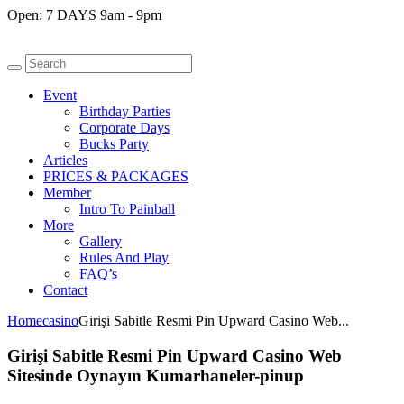
Open:
7 DAYS 9am - 9pm
Event
Birthday Parties
Corporate Days
Bucks Party
Articles
PRICES & PACKAGES
Member
Intro To Painball
More
Gallery
Rules And Play
FAQ’s
Contact
Home
casino
Girişi Sabitle Resmi Pin Upward Casino Web...
Girişi Sabitle Resmi Pin Upward Casino Web
Sitesinde Oynayın Kumarhaneler-pinup