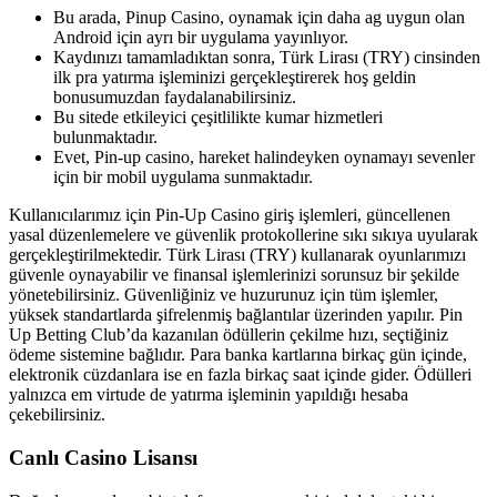
Bu arada, Pinup Casino, oynamak için daha ag uygun olan
Android için ayrı bir uygulama yayınlıyor.
Kaydınızı tamamladıktan sonra, Türk Lirası (TRY) cinsinden
ilk pra yatırma işleminizi gerçekleştirerek hoş geldin
bonusumuzdan faydalanabilirsiniz.
Bu sitede etkileyici çeşitlilikte kumar hizmetleri
bulunmaktadır.
Evet, Pin-up casino, hareket halindeyken oynamayı sevenler
için bir mobil uygulama sunmaktadır.
Kullanıcılarımız için Pin-Up Casino giriş işlemleri, güncellenen
yasal düzenlemelere ve güvenlik protokollerine sıkı sıkıya uyularak
gerçekleştirilmektedir. Türk Lirası (TRY) kullanarak oyunlarımızı
güvenle oynayabilir ve finansal işlemlerinizi sorunsuz bir şekilde
yönetebilirsiniz. Güvenliğiniz ve huzurunuz için tüm işlemler,
yüksek standartlarda şifrelenmiş bağlantılar üzerinden yapılır. Pin
Up Betting Club’da kazanılan ödüllerin çekilme hızı, seçtiğiniz
ödeme sistemine bağlıdır. Para banka kartlarına birkaç gün içinde,
elektronik cüzdanlara ise en fazla birkaç saat içinde gider. Ödülleri
yalnızca em virtude de yatırma işleminin yapıldığı hesaba
çekebilirsiniz.
Canlı Casino Lisansı