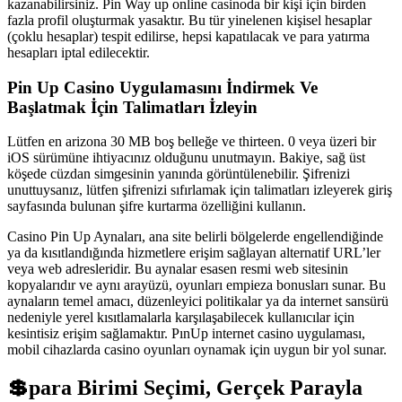
kazanabilirsiniz. Pin Way up online casinoda bir kişi için birden
fazla profil oluşturmak yasaktır. Bu tür yinelenen kişisel hesaplar
(çoklu hesaplar) tespit edilirse, hepsi kapatılacak ve para yatırma
hesapları iptal edilecektir.
Pin Up Casino Uygulamasını İndirmek Ve
Başlatmak İçin Talimatları İzleyin
Lütfen en arizona 30 MB boş belleğe ve thirteen. 0 veya üzeri bir
iOS sürümüne ihtiyacınız olduğunu unutmayın. Bakiye, sağ üst
köşede cüzdan simgesinin yanında görüntülenebilir. Şifrenizi
unuttuysanız, lütfen şifrenizi sıfırlamak için talimatları izleyerek giriş
sayfasında bulunan şifre kurtarma özelliğini kullanın.
Casino Pin Up Aynaları, ana site belirli bölgelerde engellendiğinde
ya da kısıtlandığında hizmetlere erişim sağlayan alternatif URL’ler
veya web adresleridir. Bu aynalar esasen resmi web sitesinin
kopyalarıdır ve aynı arayüzü, oyunları empieza bonusları sunar. Bu
aynaların temel amacı, düzenleyici politikalar ya da internet sansürü
nedeniyle yerel kısıtlamalarla karşılaşabilecek kullanıcılar için
kesintisiz erişim sağlamaktır. PınUp internet casino uygulaması,
mobil cihazlarda casino oyunları oynamak için uygun bir yol sunar.
💲para Birimi Seçimi, Gerçek Parayla