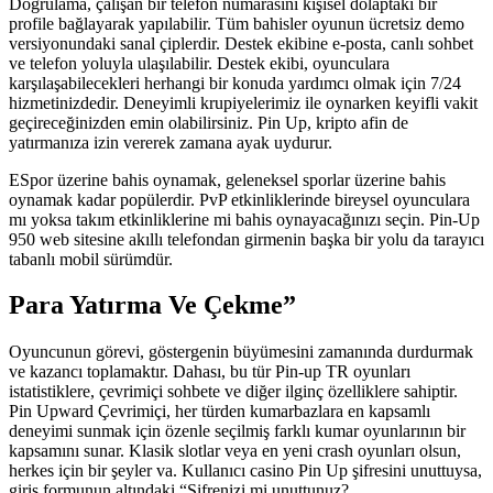
Doğrulama, çalışan bir telefon numarasını kişisel dolaptaki bir
profile bağlayarak yapılabilir. Tüm bahisler oyunun ücretsiz demo
versiyonundaki sanal çiplerdir. Destek ekibine e-posta, canlı sohbet
ve telefon yoluyla ulaşılabilir. Destek ekibi, oyunculara
karşılaşabilecekleri herhangi bir konuda yardımcı olmak için 7/24
hizmetinizdedir. Deneyimli krupiyelerimiz ile oynarken keyifli vakit
geçireceğinizden emin olabilirsiniz. Pin Up, kripto afin de
yatırmanıza izin vererek zamana ayak uydurur.
ESpor üzerine bahis oynamak, geleneksel sporlar üzerine bahis
oynamak kadar popülerdir. PvP etkinliklerinde bireysel oyunculara
mı yoksa takım etkinliklerine mi bahis oynayacağınızı seçin. Pin-Up
950 web sitesine akıllı telefondan girmenin başka bir yolu da tarayıcı
tabanlı mobil sürümdür.
Para Yatırma Ve Çekme”
Oyuncunun görevi, göstergenin büyümesini zamanında durdurmak
ve kazancı toplamaktır. Dahası, bu tür Pin-up TR oyunları
istatistiklere, çevrimiçi sohbete ve diğer ilginç özelliklere sahiptir.
Pin Upward Çevrimiçi, her türden kumarbazlara en kapsamlı
deneyimi sunmak için özenle seçilmiş farklı kumar oyunlarının bir
kapsamını sunar. Klasik slotlar veya en yeni crash oyunları olsun,
herkes için bir şeyler va. Kullanıcı casino Pin Up şifresini unuttuysa,
giriş formunun altındaki “Şifrenizi mi unuttunuz?