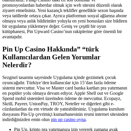
promosyonlardan haberdar olmak için web sitesini düzenli olarak
ziyaret etmelisiniz. Yeni kazançlı teklifler genellikle sezon başında
veya tatillerde ortaya çıkar. Ayrıca platformun sosyal ağlarına abone
olmaya veya anlık bildirimler yoluyla en yeni bonusları size bildiren
bir uygulama yüklemeye değer. Geniş ve çeşitli bir oyun
kütüphanesi, Pin Upward Casino’nun rakiplerine göre önemli bir
avantajıdır.
Pin Up Casino Hakkında” “türk
Kullanıcılardan Gelen Yorumlar
Nelerdir?
Sezgisel tasarımı sayesinde Uygulama içinde gezinmek çocuk
oyuncağıdır. Türkiye’den kullanıcılar için 15’dan fazla ödeme
sistemi mevcuttur. Visa ve Master card banka kartları pra yatırmanın
en popüler yolu olmaya devam ediyor. Apple Shell out ve Google
Spend mobil sistemleri üzerinden ödeme de mevcuttur. Ecopayz,
Skrill, Payeer, UnionPay, TROY, Neteller ve diğerleri gibi e-
cüzdanlardan da em virtude de yatırabilirsiniz. Uygulama kurulum
dosyasını Pin-Up çevrimiçi kumarhanesinin resmi internet sitesinden
indirdiğinizden emin olun
pin up casino oyna
.
Pin Up, kripto pra yatırmanıza izin vererek zamana ayak