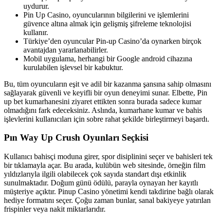
uydurur.
Pin Up Casino, oyuncularının bilgilerini ve işlemlerini
güvence altına almak için gelişmiş şifreleme teknolojisi
kullanır.
Türkiye’den oyuncular Pin-up Casino’da oynarken birçok
avantajdan yararlanabilirler.
Mobil uygulama, herhangi bir Google android cihazına
kurulabilen işlevsel bir kabuktur.
Bu, tüm oyuncuların eşit ve adil bir kazanma şansına sahip olmasını
sağlayarak güvenli ve keyifli bir oyun deneyimi sunar. Elbette, Pin
up bet kumarhanesini ziyaret ettikten sonra burada sadece kumar
olmadığını fark edeceksiniz. Aslında, kumarhane kumar ve bahis
işlevlerini kullanıcıları için sobre rahat şekilde birleştirmeyi başardı.
Pın Way Up Crush Oyunları Seçkisi
Kullanıcı bahisçi moduna girer, spor disiplinini seçer ve bahisleri tek
bir tıklamayla açar. Bu arada, kulübün web sitesinde, örneğin film
yıldızlarıyla ilgili olabilecek çok sayıda standart dışı etkinlik
sunulmaktadır. Doğum günü ödülü, parayla oynayan her kayıtlı
müşteriye açıktır. Pinup Casino yönetimi kendi takdirine bağlı olarak
hediye formatını seçer. Çoğu zaman bunlar, sanal bakiyeye yatırılan
frispinler veya nakit miktarlarıdır.