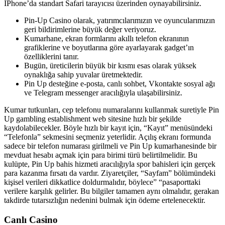
IPhone’da standart Safari tarayıcısı üzerinden oynayabilirsiniz.
Pin-Up Casino olarak, yatırımcılarımızın ve oyuncularımızın
geri bildirimlerine büyük değer veriyoruz.
Kumarhane, ekran formlarını akıllı telefon ekranının
grafiklerine ve boyutlarına göre ayarlayarak gadget’ın
özelliklerini tanır.
Bugün, üreticilerin büyük bir kısmı esas olarak yüksek
oynaklığa sahip yuvalar üretmektedir.
Pin Up desteğine e-posta, canlı sohbet, Vkontakte sosyal ağı
ve Telegram messenger aracılığıyla ulaşabilirsiniz.
Kumar tutkunları, cep telefonu numaralarını kullanmak suretiyle Pin
Up gambling establishment web sitesine hızlı bir şekilde
kaydolabilecekler. Böyle hızlı bir kayıt için, “Kayıt” menüsündeki
“Telefonla” sekmesini seçmeniz yeterlidir. Açılış ekranı formunda
sadece bir telefon numarası girilmeli ve Pin Up kumarhanesinde bir
mevduat hesabı açmak için para birimi türü belirtilmelidir. Bu
kulüpte, Pin Up bahis hizmeti aracılığıyla spor bahisleri için gerçek
para kazanma fırsatı da vardır. Ziyaretçiler, “Sayfam” bölümündeki
kişisel verileri dikkatlice doldurmalıdır, böylece” “pasaporttaki
verilere karşılık gelirler. Bu bilgiler tamamen aynı olmalıdır, gerakan
takdirde tutarsızlığın nedenini bulmak için ödeme ertelenecektir.
Canlı Casino