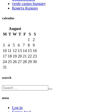
verde casino hungary
Комета Казино
calendar
August
M
T
W
T
F
S
S
1
2
3
4
5
6
7
8
9
10
11
12
13
14
15
16
17
18
19
20
21
22
23
24
25
26
27
28
29
30
31
search
meta
Log in