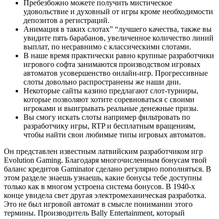
Пребезбожно можете получить мистическое
удовольствие и духовный от игры кроме необходимости
депозитов а регистраций.
Анимация в таких слотах” “лучшего качества, также вы
увидите пять барабанов, увеличенное количество линий
выплат, по несравнимо с классическими слотами.
В наше время практически равно крупные разработчики
игрового софта занимаются производством игровых
автоматов усовершенство онлайн-игр. Прогрессивные
слоты довольно распространены же наши дни.
Некоторые сайты казино предлагают слот-турниры,
которые позволяют хотите соревноваться с своими
игроками и выигрывать реальные денежные призы.
Вы смогу искать слоты например фильтровать по
разработчику игры, RTP и бесплатным вращениям,
чтобы найти свои любимые типы игровых автоматов.
Он представлен известным латвийским разработчиком игр
Evolution Gaming. Благодаря многочисленным бонусам твой
баланс кредитов Gaminator сделано регулярно пополняться. В
этом разделе знаешь узнаешь, какие бонусы тебе доступны
только как в многом устроена система бонусов. В 1940-х
конце увидела свет другая электромеханическая разработка.
Это не был игровой автомат в смысле понимании этого
термины. Производитель Bally Entertainment, который