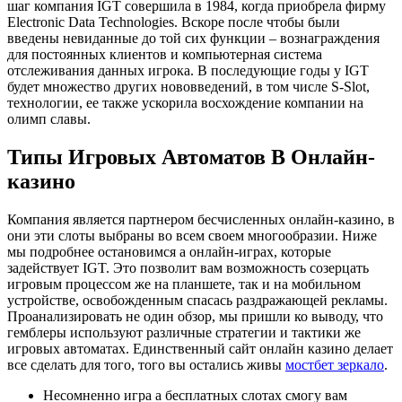
шаг компания IGT совершила в 1984, когда приобрела фирму
Electronic Data Technologies. Вскоре после чтобы были
введены невиданные до той сих функции – вознаграждения
для постоянных клиентов и компьютерная система
отслеживания данных игрока. В последующие годы у IGT
будет множество других нововведений, в том числе S-Slot,
технологии, ее также ускорила восхождение компании на
олимп славы.
Типы Игровых Автоматов В Онлайн-
казино
Компания является партнером бесчисленных онлайн-казино, в
они эти слоты выбраны во всем своем многообразии. Ниже
мы подробнее остановимся а онлайн-играх, которые
задействует IGT. Это позволит вам возможность созерцать
игровым процессом же на планшете, так и на мобильном
устройстве, освобожденным спасась раздражающей рекламы.
Проанализировать не один обзор, мы пришли ко выводу, что
гемблеры используют различные стратегии и тактики же
игровых автоматах. Единственный сайт онлайн казино делает
все сделать для того, того вы остались живы
мостбет зеркало
.
Несомненно игра а бесплатных слотах смогу вам