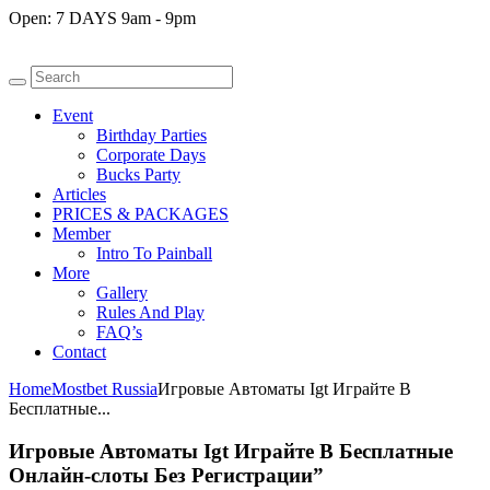
Open:
7 DAYS 9am - 9pm
Event
Birthday Parties
Corporate Days
Bucks Party
Articles
PRICES & PACKAGES
Member
Intro To Painball
More
Gallery
Rules And Play
FAQ’s
Contact
Home
Mostbet Russia
Игровые Автоматы Igt Играйте В
Бесплатные...
Игровые Автоматы Igt Играйте В Бесплатные
Онлайн-слоты Без Регистрации”