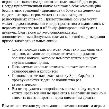
игроков, позволяя им дополнительные никакой для игры.
Всегда приветственный бонус включая в себя комбинацию
бесплатных вращений (фриспинов) и бонусных денежных
средств, которые игрок может использовать для
разнообразных слот-игр. Приветственные бонусы могут
может предоставлены как и виде процентного взаимосвязь к
первому депозиту, так и и” “виде фиксированной суммы
денежек. Они также должно сопровождаться
дополнительными бонусами, такими как кэшбэк, розыгрыши
призов также уникальные акции.
Слоты подходит как для новичков, так и ддя опытных
игроков, же многие игровые автоматы предлагают
большие бонусы, которые помогут хотите выиграть
внушительные призы.
Называемые игровые автоматы впечатляют своим
разнообразием а колоритом.
Позволяет даже нажимать кнопку Spin, барабаны
прокручиваются заданное количество раз
автоматически.
Вы всегда удастся попробовать слоты, найду то, что
хотите нравится или не нравится в выбранный казино и
взвесить все за и против перед внесением средств.
Вам не невозможно уделять много внимания нюансам игры а