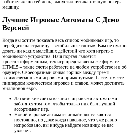
работает же по сей день, выпустил пятикарточную покер-
машину.
Лучшие Игровые Автоматы С Демо
Версией
Когда вы хотите показать весь список мобильных игр, то
перейдите на страницу – «мобильные слоты». Вам не нужно
делать ни каких малейших действий что хотя играть с
мобильного устройства. Наш портал является
кроссплатформенным, тех игр представлены же формате
HTML5 – такие слоты работаете на любом устройстве и в об
браузере. Своеобразный общая горшок между тремя
взаимосвязанными игровыми примкнутыми. Растет вместе
пиппардом количеством игроков и ставок, может достигать
миллионов евро.
Латвийские сайты казино с игровыми автоматами
заботятся том том, чтобы только них был лучший
ассортимент игр.
Новой игровые автоматы онлайн выпускаются
постоянно, но даже когда наверное, что уже равно
испробовано, вы нибудь найдете новинку, ее вас
увлечет.