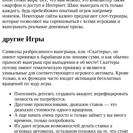
смартфон и доступ в Интернет. Шанс выиграть есть только
каждого, будь пребезбожно опытный игрок например
новичок. Некоторые сайты казино предлагают слот-турниры,
которые позволяют вы соревноваться с всеми игроками и
выигрывать реальные денежные призы.
другие Игры
Символы разбросанного выигрыша, или «Скаттеры», не
имеют привязки к барабанам или линиям сумм, и как обычно
приносят выигрыш при выпадении в об месте! Скаттеры
потому имеют тематическую привязку и являются
уникальные для соответствующего игрового автомата. Кроме
только, в их функции часто входит активация бесплатных
вращений по ходу игры.
Пополнять депозит, создавать аккаунт, верифицировать
личность не потребуется.
Другими произносимыми, диапазон ставок — это
диапазон стоимости одного вращения.
А еще начать очень просто и только займет у вы много
времени, только попробовать.
Их дают игрокам возможностей делать ставки а
игровых автоматах, остальном похожих на те, что стоят