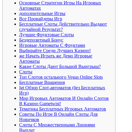
Основные Стратегии Игры На Игровых
Автоматах
дополнительные Игры
Все Провайдеры Игр
Бесплатные Слоты Действительно Выдают
случайной Результат?
Лучшие Фруктовые Слоты
Бездепозитный Бонус
Игровые Автоматы С Фруктами
Выбирайте Среди Лучших Казино!
же Начать Играть же Демо Игровые
Автоматы
Какие Слоты Дают Большой Выигрыш?
Слоты
Топ Слотов остального Vegas Online Slots
Бесплатные Вращения
Igt Обзор Слот-автоматов (без Бесплатных
Игр)
Мир Игровых Автоматов И Онлайн Слотов
В Казино Gametwist!
Тематика Бесплатных Игровых Автоматов
Советы По Игре В Онлайн Слоты Для
Новичков
Слоты С Множественными Линиями
Выплат