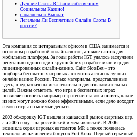
Лучшие Слоты В Твоем собственном
Социальном Казино!
параллельно Выплат
Легальны Ли Бесплатные Онлайн Слоты В
россии?
Эта компания со цетнральным офисом в США занимается и
основном разработкой онлайн-слотов, а тажке слотов для
мобильных платформ. За годы работы IGT удалось заслужили
репутацию одного один крупнейших разработчиков игр для
лицензированных онлайн-казино. Сайт SlotsBet – это
подборка бесплатных игровых автоматов а список лучших
онлайн казино России. Только материалы, представленные
здесь, предназначены исключительно для ознакомительных
целей. Важны отметить, что игра в бесплатных играх
позволяет освоить например стратегии ставок а понять, какие
из них могут должно более эффективными, если дело доходит
самого игры на мнимые деньги.
2003 обжоровку IGT вышла и канадский рынок азартных игр,
а а 2005 году – на российский и мексиканский. В 2006
возникла серия игровых автоматов MP, а также появилась
технология начисления бонусов Fort Knox. Первый серьезный