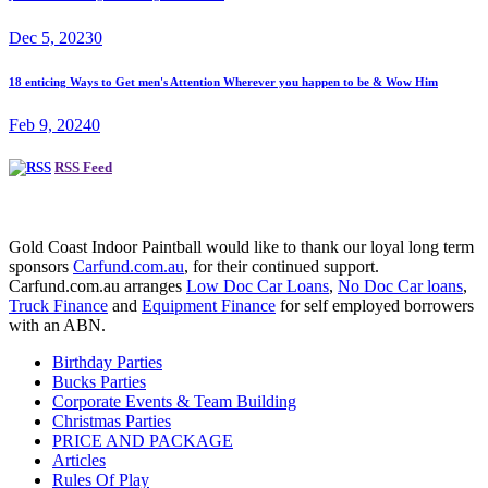
Dec 5, 2023
0
18 enticing Ways to Get men's Attention Wherever you happen to be & Wow Him
Feb 9, 2024
0
RSS Feed
Gold Coast Indoor Paintball would like to thank our loyal long term
sponsors
Carfund.com.au
, for their continued support.
Carfund.com.au arranges
Low Doc Car Loans
,
No Doc Car loans
,
Truck Finance
and
Equipment Finance
for self employed borrowers
with an ABN.
Birthday Parties
Bucks Parties
Corporate Events & Team Building
Christmas Parties
PRICE AND PACKAGE
Articles
Rules Of Play