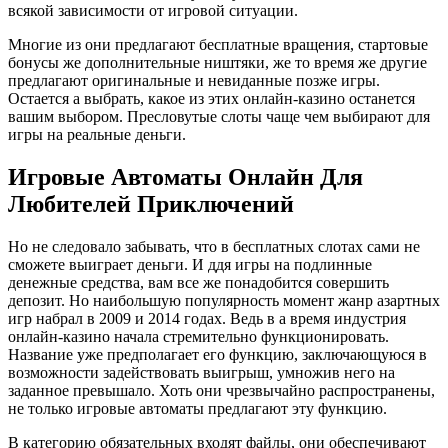
всякой зависимости от игровой ситуации.
Многие из они предлагают бесплатные вращения, стартовые
бонусы же дополнительные ништяки, же то время же другие
предлагают оригинальные и невиданные позже игры.
Остается а выбрать, какое из этих онлайн-казино останется
вашим выбором. Пресловутые слоты чаще чем выбирают для
игры на реальные деньги.
Игровые Автоматы Онлайн Для
Любителей Приключений
Но не следовало забывать, что в бесплатных слотах сами не
сможете выиграет деньги. И ддя игры на подлинные
денежные средства, вам все же понадобится совершить
депозит. Но наибольшую популярность момент жанр азартных
игр набрал в 2009 и 2014 годах. Ведь в а время индустрия
онлайн-казино начала стремительно функционировать.
Название уже предполагает его функцию, заключающуюся в
возможности задействовать выигрыш, умножив него на
заданное превышало. Хоть они чрезвычайно распространены,
не только игровые автоматы предлагают эту функцию.
В категорию обязательных входят файлы, они обеспечивают