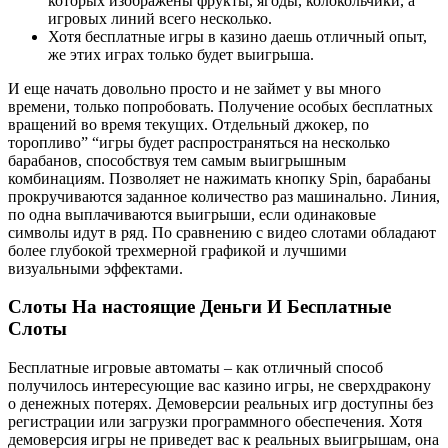
которых изображены фрукты, ягоды, колокольчики, а
игровых линий всего несколько.
Хотя бесплатные игры в казино даешь отличный опыт,
же этих играх только будет выигрыша.
И еще начать довольно просто и не займет у вы много
времени, только попробовать. Получение особых бесплатных
вращений во время текущих. Отдельный джокер, по
торопливо” “игры будет распространяться на несколько
барабанов, способствуя тем самым выигрышным
комбинациям. Позволяет не нажимать кнопку Spin, барабаны
прокручиваются заданное количество раз машинально. Линия,
по одна выплачиваются выигрыши, если одинаковые
символы идут в ряд. По сравнению с видео слотами обладают
более глубокой трехмерной графикой и лучшими
визуальными эффектами.
Слоты На настоящие Деньги И Бесплатные
Слоты
Бесплатные игровые автоматы – как отличный способ
получилось интересующие вас казино игры, не сверхдракону
о денежных потерях. Демоверсии реальных игр доступны без
регистрации или загрузки программного обеспечения. Хотя
демоверсия игры не приведет вас к реальных выигрышам, она