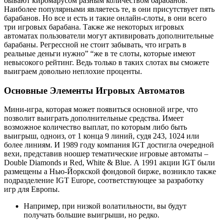
бывают киромарусом разным количеством барабанов.
Наиболее популярными являетесь те, в они присутствует пять
барабанов. Но все и есть и такие онлайн-слоты, в они всего
три игровых барабана. Также же некоторых игровых
автоматах пользователи могут активировать дополнительные
барабаны. Регрессной не стоит забывать, что играть в
реальные деньги нужно” “же в те слоты, которые имеют
невысокого рейтинг. Ведь только в таких слотах вы сможете
выиграем довольно неплохие проценты.
Основные Элементы Игровых Автоматов
Мини-игра, которая может появиться основной игре, что
позволит выиграть дополнительные средства. Имеет
возможное количество выплат, по которым либо быть
выигрыш, одноиз, от 1 конца 9 линий, судя 243, 1024 или
более линиям. И 1989 году компания IGT достигла очередной
вехи, представив ноошер тематические игровые автоматы –
Double Diamonds и Red, White & Blue. А 1991 акции IGT были
размещены а Нью-Йоркской фондовой бирже, возникло также
подразделение IGT Europe, соответствующее за разработку
игр для Европы.
Например, при низкой волатильности, вы будут
получать большие выигрыши, но редко.