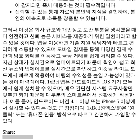
이 감지되면 즉시 대응하는 것이 필수적입니다.
신뢰할 수 있는 통계 자료와 본인의 지식을 결합하여, 본
인의 예측으로 소득을 창출할 수 있습니다.
그러나 이것은 회사 규모와 개인정보 보안 부분을 생각했을 때
더 안전하고 신뢰 높은 서비스를 제공하기 위한 일환이라고 할
수 있을 것이다. 앱을 이용하면 기술 지원 담당자와 빠르고 편
리하게 소통할 수 있으며 모바일 결제를 통해 다양한 결제 수
단과 암호 화폐를 이용하고 금융 거래를 쉽게 처리할 수 있다.
자산 상태가 실시간으로 업데이트되기 때문에 확인이 쉽고 최
신 뉴스와 업데이트를 실시간으로 확인하고 이것을 라이브 모
드에서 빠르게 적용하여 베팅의 수익성을 높일 가능성이 있다
는 것이 매력적이다. 1xBet 앱은 안드로이드와 iOS 기기 모두
에서 쉽게 설치할 수 있으며, 매우 간단한 시스템 요구사항만
맞추면 되기 때문에 대부분의 스마트폰에서 원활하게 작동한
다. 예를 들어, 안드로이드 버전 4. 1 이상 또는 iPhone 5 이상에
서 설치할 수 있다는 것도 큰 장점이다. 1xBet(원엑스벳)은 ‘원
클릭’ 또는 ‘휴대폰 인증’ 방식으로 빠르고 간편하게 가입할 수
있다.
Share: