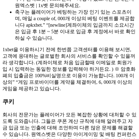
원엑스벳 | 1x벳 문의해주세요.
축구는 플레이어가 베팅하는 가장 인기 있는 스포츠이
며, 매일 a couple of, 000개 이상의 베팅 이벤트를 제공합
니다 apkxbet.” “[newline]계좌이체의 입금까지 소요시간
은 입금 후 1분 ~ 5분 이내로 입금 후 계정에서 바로 확인
하실 수 있습니다.
1xbet을 이용하시기 전에 한번쯤 고객센터를 이용해 보시면,
고객에 응대하는 글로벌한 회사의 서비스를 확인할 수 있을꺼
라 생각합니다. (계좌이체로 처음 입금할때 이메일로 회원가
입 시 입력하는 동일한 정보를 입력해야 하거든요. ) ※ 암호화
폐의 입출금은 100%비실명으로 이용이 가능합니다. 100개 이
상의” “게임 프로바이더를 계약을 체결하여, 6, 000개 이상의
게임을 제공하고 있습니다.
쿠키
회사의 전문가는 플레이어가 모든 복잡한 상황에 대처할 수 있
도록 도와줍니다. 그들은 쿠폰 계산 규칙에 대해 알려주고 자
금 입금 또는 인출에 대해 조언하며 다른 많은 문제를 해결할
수 있습니다. 원엑스벳은 다양한 아이게이밍 및 배팅 컨퍼런스