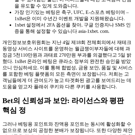
을 유도할 수 있게 도와줍니다.
가장 인기있는 베팅은 축구, UFC, E-스포츠 베팅이며 –
1xBet은 이미 수년간 이벤트 개발을 지원해왔습니다.
1xbet 설정에서 2FA 옵션을 찾아, 구글 인증자나 SMS 인
증을 통해 설정할 수 있습니다 asia-1xbet. com.
개인정보보호위원회는 지난 4일 제18회 전체회의에서 재테크
동영상 서비스 사이트를 운영하는 월급쟁이부자들에 대해 과
징금 5천110만원과 과태료 270만원 부과를 의결했다고 5일 밝
혔다. 1xBet 온라인 베팅은 큐라소 정부의 완전한 승인을 받았
으니 안심하세요. 이를 통해 합법성, 금융 보안, 품질 및 서비스
를 포함한 베팅 플랫폼의 모든 측면이 보장됩니다. 저희는 고
객님들에게 더 관여도가 높고 타겟화된 광고를 보여드리는 데
도움을 얻고자 플래쉬 쿠키와 다른 쿠키를 사용합니다.
Bet의 신뢰성과 보안: 라이선스와 평판
핵심 정
그러나 베팅용 포인트와 잔액용 포인트는 동시에 활성화할 수
없으므로 보상의 공정한 분배가 보장됩니다. 또한 다양한 제안