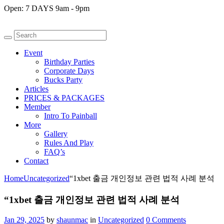
Open:
7 DAYS 9am - 9pm
Event
Birthday Parties
Corporate Days
Bucks Party
Articles
PRICES & PACKAGES
Member
Intro To Painball
More
Gallery
Rules And Play
FAQ’s
Contact
Home
Uncategorized
“1xbet 출금 개인정보 관련 법적 사례 분석
“1xbet 출금 개인정보 관련 법적 사례 분석
Jan 29, 2025
by
shaunmac
in
Uncategorized
0
Comments