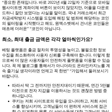
“중요한 존재입니다. 바로 2022년 4월 22일자 기준으로 모바일
웹사이트엔 계좌이체 버튼이 보이지 않았지만, 어플을 다운로
드하니 잘만 보였다는 사실을 말이죠. 국내 거래소에서 최근
자금세탁방지 시스템을 도입해 해킹 및 범죄에 해당하는 코인
의 필터링을 시작했다고 해도, 원엑스벳에서 건너온 코인들은
애초에 더러운” “코인이 아닙니다.
최소, 최대 출금 금액은 각각 얼마씩인가요?
베팅 플랫폼은 출금 절차의 투명성을 높이고, 불필요한 정보
수집을 최소화하여 사용자 신뢰를 구축해야 합니다. 이렇게 함
으로써 더 많은 사용자들이 안전하게 플랫폼을 이용할 수 있습
니다. 꼭 제 블로그를 통해서가 아니더라도 온라인카지노를 계
속 즐기실 생각이라면 언제고 꼭 한번” “가입해서 둘러보시기
바랍니다.
따라서 딱 그 전까지만 안전지대이기 때문에, 연간 5만불
이전으로 전자 지갑을 이용하시는 것도 괜찮은 방법 중
하나입니다.
쿠키는 저희 사이트로의 유입을 모니터하고, 저희 서비
스를 향상시키며, 고객님들이 더 편하게 서비스에 접근
할 수 있게함은 물론, 이 서비스들에 대한 고객님의 관심