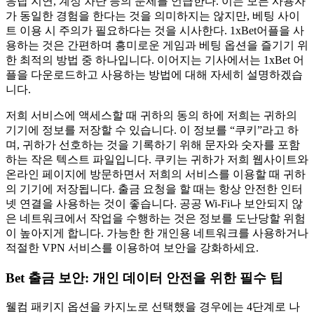
응답 지연, 계정 차단 등의 문제를 언급한다. 이는 모든 사용자
가 동일한 경험을 한다는 것을 의미하지는 않지만, 베팅 사이
트 이용 시 주의가 필요하다는 것을 시사한다. 1xBet어플을 사
용하는 것은 간편하며 흥미로운 게임과 베팅 옵션을 즐기기 위
한 최적의 방법 중 하나입니다. 이어지는 기사에서는 1xBet 어
플을 다운로드하고 사용하는 방법에 대해 자세히 설명하겠습
니다.
저희 서비스에 액세스할 때 귀하의 동의 하에 저희는 귀하의
기기에 정보를 저장할 수 있습니다. 이 정보를 “쿠키”라고 하
며, 귀하가 선호하는 것을 기록하기 위해 문자와 숫자를 포함
하는 작은 텍스트 파일입니다. 쿠키는 귀하가 저희 웹사이트와
온라인 페이지에 방문하면서 저희의 서비스를 이용할 때 귀하
의 기기에 저장됩니다. 출금 요청을 할 때는 항상 안전한 인터
넷 연결을 사용하는 것이 좋습니다. 공공 Wi-Fi나 보안되지 않
은 네트워크에서 작업을 수행하는 것은 정보를 도난당할 위험
이 높아지게 합니다. 가능한 한 개인용 네트워크를 사용하거나
적절한 VPN 서비스를 이용하여 보안을 강화하세요.
Bet 출금 보안: 개인 데이터 안전을 위한 필수 팁
웰컴 패키지 옵션을 카지노로 선택했을 경우에는 4단계로 나