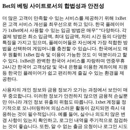
Bet의 베팅 사이트로서의 합법성과 안전성
더 많은 고객이 만족할 수 있는 서비스를 제공하기 위해 1xBet
은 고객 서비스 개선을 최우선으로 하고 있다. 한국 플레이어
가 1xBet에서 사용할 수 있는 입금 방법은 매우” “다양하다. 각
결제 방법은 최소 입금액, 최대 입금액, 처리 시간 등의 다양한
특징을 가지고 있으며, 플레이어들은 자신에게 가장 적합한 방
법을 선택하여 게임머니를 충전할 수 있습니다. 한국에서도 매
우 원활히 1xBet 접속 및 이용이 가능한 것도 이 덕분이라고 할
수 있다. 1xBet은 완벽한 한국어 서비스를 자랑하며 연중무휴
24시간 한국어 고객상담 및 국내 은행을 이용한 계좌이체 지원
등 한국인 플레이어가 쉽고 편리하게 즐길 수 있는 환경을 제
공한다.
사용자의 개인 정보와 금융 정보가 오가는 과정에서 보안이 매
우 중요합니다. 이러한 정보가 안전하지 않으면 금융적 손실뿐
만 아니라 개인 정보 유출의 위험도 따릅니다. 1xbet 계정을 정
기적으로 모니터링하여 의심스러운 활동이 감지되면 즉시 대
응하는 것이 필수적입니다. 예를 들어, 실수나 의도치 않은 변
경 사항이 있는지 확인하고, 로그인 내역을 주기적으로 점검하
는 것이 좋습니다. 또한, 알 수 없는 출금 요청이나 로그인 시도