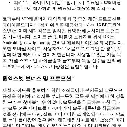
럭키” “프라이데이 이벤트 참가자가 수요일 200% 버닝
이벤트에 참가하려면, 월요일과 화요일에 각각 solo.
코퍼부터 VIP레벨까지 다양하게 제공 중인 해당 프로모션은
다이아몬드까지 낙첨 캐쉬백을 제공한다 1xbet. 1XBET(원엑
스벳)은 이미 세계적으로 알려진 유명한 배팅사이트 브랜드
중 하나입니다. 스마트 폰 및 태블릿 소유자를 위해 BK는
Android 및 new iphone 용 모바일 애플리케이션을 제공합니다.,
또한 모바일 사이트. 사용자가” “처음으로 로그인 한 경우, 계
정에 대한 액세스 시간이 제한됩니다, 사용할 수있는 기능 목
록. 개별 스포츠인 사이클링과 골프부터 특정 선수들 간의 헤
드투헤드에 이르기까지, 다양성은 광범위합니다.
원엑스벳 보너스 및 프로모션”
사설 사이트를 홍보하기 위한 조작글이나 본인들의 잘못으로
규정을 위반하고 억지를 부리는듯한 글들 뿐 먹튀에 대한 정확
한 근거는 찾아볼” “수 없었다. 슬롯만을 취급하는 자칭 국내
의 슬롯 전문 사이트들이 40여 가지 슬롯 제품만을 취급하는
것을 생각해 본다면, 실로 어마어마한 스케일입니다. 마지막으
로 눈에 들어왔던 것은 현재 해외배팅사이트에서 1xbet과 마라
톤벳에만 있다는 ‘캐시아웃’ 기능인데요. 비단 회원들에게 풍