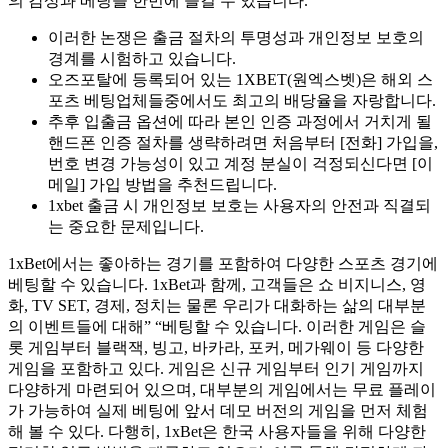
의 감상과 베팅을 한번에 즐길 수 있습니다.
이러한 논쟁은 출금 절차의 투명성과 개인정보 보호의
경계를 시험하고 있습니다.
오즈포탈에 등록되어 있는 1XBET(원엑스벳)은 해외 스
포츠 베팅업체들중에서도 최고의 배당율을 자랑합니다.
추후 입출금 옵션에 따라 본인 인증 과정에서 거치게 될
핸드폰 인증 절차를 생략하려면 처음부터 [전화] 가입을,
번호 변경 가능성이 있고 계정 분실이 걱정되신다면 [이
메일] 가입 방법을 추천드립니다.
1xbet 출금 시 개인정보 보호는 사용자의 안전과 직결되
는 중요한 문제입니다.
1xBet에서는 좋아하는 경기를 포함하여 다양한 스포츠 경기에
베팅할 수 있습니다. 1xBet과 함께, 고객들은 쇼 비지니스, 영
화, TV SET, 경제, 정치는 물론 우리가 대화하는 삶의 대부분
의 이벤트들에 대해” “베팅할 수 있습니다. 이러한 게임은 슬
롯 게임부터 블랙잭, 빙고, 바카라, 포커, 메가웨이 등 다양한
게임을 포함하고 있다. 게임은 신규 게임부터 인기 게임까지
다양하게 마련되어 있으며, 대부분의 게임에서는 무료 플레이
가 가능하여 실제 베팅에 앞서 데모 버전의 게임을 먼저 체험
해 볼 수 있다. 다행히, 1xBet은 한국 사용자들을 위해 다양한