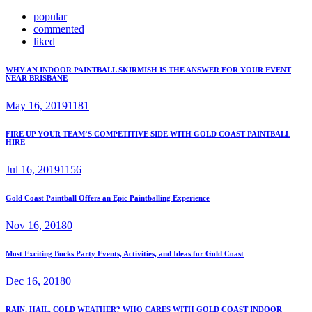
popular
commented
liked
WHY AN INDOOR PAINTBALL SKIRMISH IS THE ANSWER FOR YOUR EVENT
NEAR BRISBANE
May 16, 2019
1181
FIRE UP YOUR TEAM’S COMPETITIVE SIDE WITH GOLD COAST PAINTBALL
HIRE
Jul 16, 2019
1156
Gold Coast Paintball Offers an Epic Paintballing Experience
Nov 16, 2018
0
Most Exciting Bucks Party Events, Activities, and Ideas for Gold Coast
Dec 16, 2018
0
RAIN, HAIL, COLD WEATHER? WHO CARES WITH GOLD COAST INDOOR