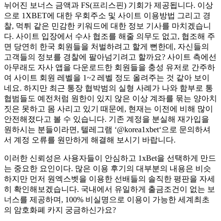
뉘어진 보너스 금액과 FS(프리스핀) 기회가 제공됩니다. 이상
으로 1XBET에 대한 우회주소 및 사이트 이용방법 그리고 경
찰, 먹튀 같은 민감한 키워드에 대한 정보 기사를 마치겠습니
다. 사이트 입장에서 수사 협조를 해줄 의무도 없고, 협조해 주
면 당연히 한국 회원들을 처벌하려고 할게 뻔한데, 자신들의
고객들의 정보를 경찰에 팔아넘기려고 할까요? 사이트 측에선
아무래도 자사 앱을 다운로드한 회원들을 충성 유저로 간주하
여 사이트 회원 레벨을 1~2 레벨 정도 올려주는 것 같아 보이
네요. 하지만 최근 통장 협박범의 실형 사례가 나와 함부로 통
협범들도 예전처럼 원한이 있지 않은 이상 계좌를 묶는 양아치
짓은 못하고 몸 사리고 있기 때문에, 현재는 이전에 비해 많이
안전해졌다고 볼 수 있습니다. 기존 계정을 분실해 재가입을
원하시는 분들이라면, 텔레그램 ‘@korea1xbet‘으로 문의하셔
서 계정 오류를 원만하게 해결해 보시기 바랍니다.
이러한 신뢰성은 사용자들이 안심하고 1xBet을 선택하게 만드
는 중요한 요인이다. 많은 이용 후기의 대부분의 내용은 비슷
하지만 먼저 원엑스벳을 이용한 선배들의 솔직한 평판을 자세
히 확인해보겠습니다. 국내에서 유일하게 출금조건이 없는 보
너스를 제공하며, 100% 비실명으로 이용이 가능한 세계최초
의 암호화폐 카지 궁금하신가요?