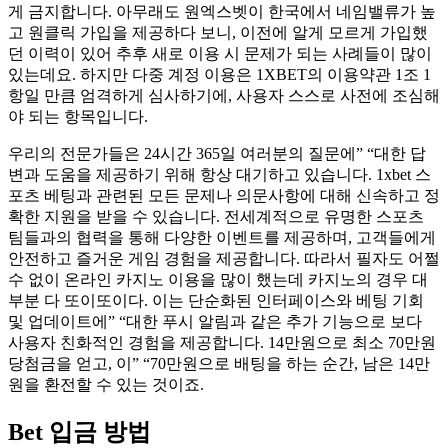
게 금지합니다. 아무래도 원엑스벳이 한국에서 네임밸류가 높
고 원클릭 가입을 제공하다 보니, 이전에 알게 모르게 가입했
던 이력이 있어 추후 새로 이용 시 문제가 되는 사례들이 많이
있는데요. 하지만 다중 계정 이용은 1XBET의 이용약관 1조 1
항일 만큼 엄격하게 심사하기에, 사용자 스스로 사전에 조심해
야 되는 항목입니다.
우리의 전문가들은 24시간 365일 여러분의 질문에” “대한 답
변과 도움을 제공하기 위해 항상 대기하고 있습니다. 1xbet 스
포츠 베팅과 관련된 모든 문제나 의문사항에 대해 신속하고 정
확한 지원을 받을 수 있습니다. 전세계적으로 유명한 스포츠
팀들과의 협력을 통해 다양한 이벤트를 제공하며, 고객들에게
안전하고 즐거운 게임 경험을 제공합니다. 따라서 필자도 어쩔
수 없이 온라인 카지노 이용을 많이 했는데 카지노의 경우 대
부분 다 또이또이다. 이는 단순화된 인터페이스와 베팅 기회
및 업데이트에” “대한 푸시 알림과 같은 추가 기능으로 보다
사용자 친화적인 경험을 제공합니다. 14만원으로 최소 70만원
당첨금을 얻고, 이” “70만원으로 배팅을 하는 순간, 남은 14만
원을 환전할 수 있는 것이죠.
Bet 입금 방법