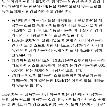
및 게이밍 박람회에 활발하게 참여하는 인증된 중견 기업입니
다. 때문에 더욱 전문적인 활동을 지속함으로서 많은 글로벌
유저들에게 신뢰감을 심어주고 있습니다.
동시에 중계하는 경기들을 베팅했을 때 분할 화면을 제
공하는 스포츠 중계 사이트를 찾아다닐 수고가 없이 원
엑스벳의 멀티 라이브 기능을 이용해 여러 실시간 경기
의 감상과 베팅을 한번에 즐길 수 있습니다.
1xBet는 2007년에 설립되었으며 현재 전 세계적인 온라
인 카지노 및 스포츠 베팅 사이트로 성장하여 전 세계에
40만 명 이상의 사용자와 70개 언어로 서비스를 제공하
고 있습니다.
해외 베팅업체사이트인 ‘1XBET(원엑스벳)’ 회사는 쿠라
카오 라이센스를 보유하여, 전세계 온라인 이용자만 600,
000명이 넘는 세계적인 베팅사이트입니다.
3%라는 범접이 불가능한 스포츠북 페이아웃을 제공하
기 때문에, 아마 몇년동안 1XBET은 이 타이틀을 내려놓
지 않을 듯 합니다.
1xbet 차단 시 접속하는 가장 쉬운 방법은 당사에서 제공하는
우회 접속 링크를 이용하는 것입니다. 사이트의 라이센스 존재
는 몇 번이고 재차 강조 드릴만큼, 온라인 도박 시장에서 매우”