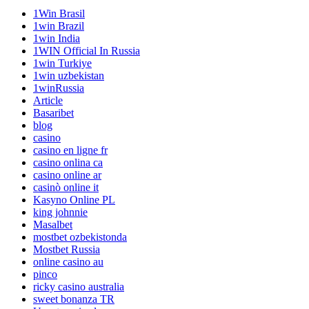
1Win Brasil
1win Brazil
1win India
1WIN Official In Russia
1win Turkiye
1win uzbekistan
1winRussia
Article
Basaribet
blog
casino
casino en ligne fr
casino onlina ca
casino online ar
casinò online it
Kasyno Online PL
king johnnie
Masalbet
mostbet ozbekistonda
Mostbet Russia
online casino au
pinco
ricky casino australia
sweet bonanza TR