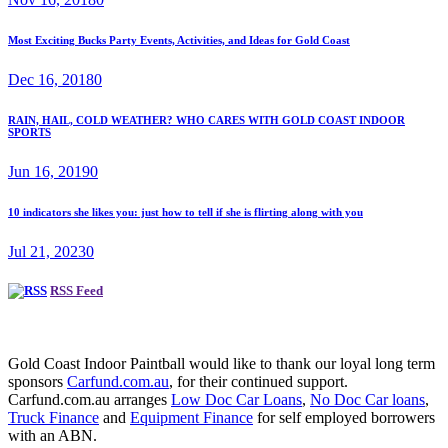
Most Exciting Bucks Party Events, Activities, and Ideas for Gold Coast
Dec 16, 2018
0
RAIN, HAIL, COLD WEATHER? WHO CARES WITH GOLD COAST INDOOR
SPORTS
Jun 16, 2019
0
10 indicators she likes you: just how to tell if she is flirting along with you
Jul 21, 2023
0
RSS Feed
Gold Coast Indoor Paintball would like to thank our loyal long term
sponsors
Carfund.com.au
, for their continued support.
Carfund.com.au arranges
Low Doc Car Loans
,
No Doc Car loans
,
Truck Finance
and
Equipment Finance
for self employed borrowers
with an ABN.