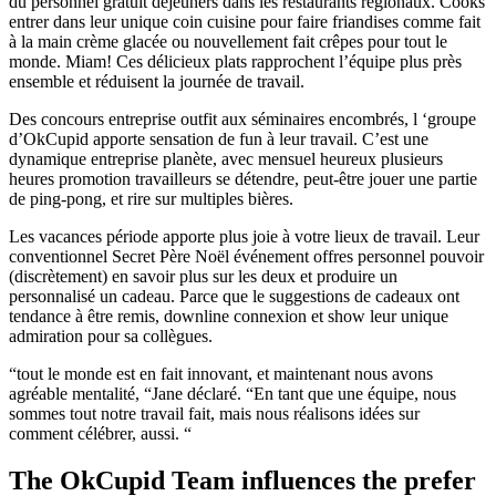
du personnel gratuit déjeuners dans les restaurants régionaux. Cooks
entrer dans leur unique coin cuisine pour faire friandises comme fait
à la main crème glacée ou nouvellement fait crêpes pour tout le
monde. Miam! Ces délicieux plats rapprochent l’équipe plus près
ensemble et réduisent la journée de travail.
Des concours entreprise outfit aux séminaires encombrés, l ‘groupe
d’OkCupid apporte sensation de fun à leur travail. C’est une
dynamique entreprise planète, avec mensuel heureux plusieurs
heures promotion travailleurs se détendre, peut-être jouer une partie
de ping-pong, et rire sur multiples bières.
Les vacances période apporte plus joie à votre lieux de travail. Leur
conventionnel Secret Père Noël événement offres personnel pouvoir
(discrètement) en savoir plus sur les deux et produire un
personnalisé un cadeau. Parce que le suggestions de cadeaux ont
tendance à être remis, downline connexion et show leur unique
admiration pour sa collègues.
“tout le monde est en fait innovant, et maintenant nous avons
agréable mentalité, “Jane déclaré. “En tant que une équipe, nous
sommes tout notre travail fait, mais nous réalisons idées sur
comment célébrer, aussi. “
The OkCupid Team influences the prefer