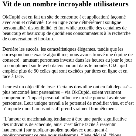
Vit de un nombre incroyable utilisateurs
OkCupid est en fait un site de rencontre ( et application) façonné
avec soin et créativité. Ce en ligne zone délibérément souligne
personnalité, disponibilité, et fun while accueille des centaines de
beaucoup et beaucoup de quotidiens consommateurs à la recherche
de conversation et hookup.
Derrière les succès, les caractéristiques élégantes, tandis que les
correspondance exacte algorithme, nous avons trouvé une équipe de
consacré , amusant personnes investir dans les heures au jour le jour
to compliment sur le web daters partout dans le monde. OkCupid
emploie plus de 50 celles qui sont excitées par titres en ligne et en
face à face.
Leur est un objectif de love. Certains downline ont en fait dépassé –
plus rencontré leur partenaires – via OkCupid, soient vraiment
comprendre l’impact personal influence un site pourrait avoir sur
personnes. Leur unique travail a le potentiel de modifier vies, et c’est
n’importe quoi l’amusant staff prend vraiment honnêtement.
“L’amour et matchmaking tendance à être une partie significative
des individus de schedule, ainsi c’est tâche facile à ressentir
hautement {sur quoi|par quoi|en quoi|avec quoi|quant à
quoi|concernant ce que nous réaliserons, “Jane déclaré. “Nous