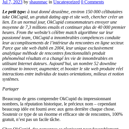
Jul 7, 2023
by
shaunmac
in
Uncategorized
0
Comments
Le petit type:
à tout donné deuxième, environ 150 000 célibataires
take OkCupid, un gratuit dating app et site web, chercher créer un
lien. En un normal jour, OkCupid consommateurs envoyer une
moyenne de 7,3 millions emails et continuer plus de 40 000 premier
heures. From the website’s célèbre match algorithme sur leur
passionné team, OkCupid a innombrables compétences conduite
leur accomplissements de l’intérieur du rencontres en ligne secteur.
Parce que site web établi en 2004, leur unique exclusivement
analytique méthode de rencontres fonctionnalités produit
phénoménal résultats et a changé les vie de innombrables en
utilisant Internet dateurs. Aujourd’hui, un nombre 52 downline
continue to innover, augmenter, et booster le site web produire réel
interactions entre individus de toutes orientations, milieux et notion
systèmes.
Partager
Beaucoup de gens comprendre OkCupid du impressionnant
nombres, la réputation historique, le précieux nom – cependant
beaucoup idée est fourni avec aux gens derrière chaque chose.
Soutenir ce type de un énorme et efficace site de rencontres, 100%
gratuit, n’est pas un facile tâche.