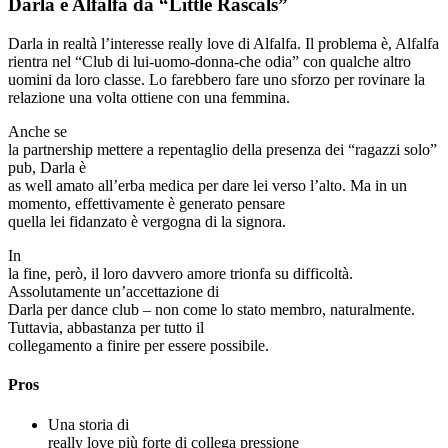
Darla e Alfalfa da “Little Rascals”
Darla in realtà l’interesse really love di Alfalfa. Il problema è, Alfalfa
rientra nel “Club di lui-uomo-donna-che odia” con qualche altro
uomini da loro classe. Lo farebbero fare uno sforzo per rovinare la
relazione una volta ottiene con una femmina.
Anche se
la partnership mettere a repentaglio della presenza dei “ragazzi solo”
pub, Darla è
as well amato all’erba medica per dare lei verso l’alto. Ma in un
momento, effettivamente è generato pensare
quella lei fidanzato è vergogna di la signora.
In
la fine, però, il loro davvero amore trionfa su difficoltà.
Assolutamente un’accettazione di
Darla per dance club – non come lo stato membro, naturalmente.
Tuttavia, abbastanza per tutto il
collegamento a finire per essere possibile.
Pros
Una storia di
really love più forte di collega pressione