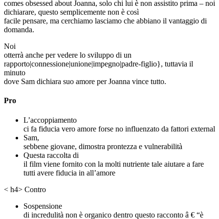
comes obsessed about Joanna, solo chi lui è non assistito prima – noi
dichiarare, questo semplicemente non è così
facile pensare, ma cerchiamo lasciamo che abbiano il vantaggio di
domanda.
Noi
otterrà anche per vedere lo sviluppo di un
rapporto|connessione|unione|impegno|padre-figlio}, tuttavia il
minuto
dove Sam dichiara suo amore per Joanna vince tutto.
Pro
L’accoppiamento
ci fa fiducia vero amore forse no influenzato da fattori external
Sam,
sebbene giovane, dimostra prontezza e vulnerabilità
Questa raccolta di
il film viene fornito con la molti nutriente tale aiutare a fare
tutti avere fiducia in all’amore
< h4> Contro
Sospensione
di incredulità non è organico dentro questo racconto â € “è