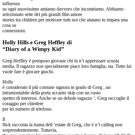
influenza
su ogni nuovissimo amiamo davvero che incontriamo. Abbiamo
selezionato sette dei più grandi film amore
stories tra children per motivare tutti noi che aiutano tu impara una
cosa su
connessioni.
Holly Hills e Greg Heffley di
“Diary of a Wimpy Kid”
Greg Heffley è pomposo giovane chi fa n’t apprezzare scuola
media. Il ragazzo non specialmente piace loro famiglia, sia. Tutto lui
vuole fare è giocare giochi.
Holly
è considerato il più comune signora in grado di Greg , un
intramontabile della porta accanto skip con un vasto
spettro di interessi. Anche se un debole ragazzo ‘, Greg raccoglie il
coraggio per chiedere
per lei numero di telefono.
Il
flick racconta la trama dell ‘estate di Greg, che è n’t calling non
sorprendentemente. Tuttavia,