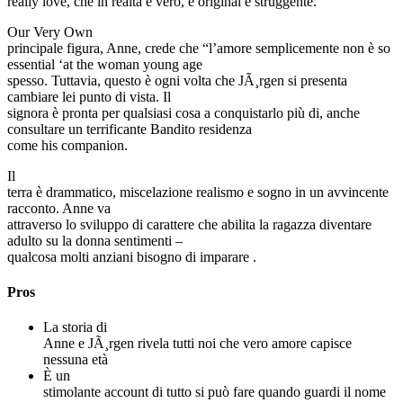
really love, che in realtà è vero, è original e struggente.
Our Very Own
principale figura, Anne, crede che “l’amore semplicemente non è so
essential ‘at the woman young age
spesso. Tuttavia, questo è ogni volta che JÃ¸rgen si presenta
cambiare lei punto di vista. Il
signora è pronta per qualsiasi cosa a conquistarlo più di, anche
consultare un terrificante Bandito residenza
come his companion.
Il
terra è drammatico, miscelazione realismo e sogno in un avvincente
racconto. Anne va
attraverso lo sviluppo di carattere che abilita la ragazza diventare
adulto su la donna sentimenti –
qualcosa molti anziani bisogno di imparare .
Pros
La storia di
Anne e JÃ¸rgen rivela tutti noi che vero amore capisce
nessuna età
È un
stimolante account di tutto si può fare quando guardi il nome