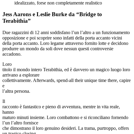
idealizzato, forse non completamente realistico
Jess Aarons e Leslie Burke da “Bridge to
Terabithia”
Due ragazzini di 12 anni soddisfano l’un l’altro a un funzionamento
opposizione e poi scoprire sono infatti della porta accanto vicini
della porta accanto. Loro legame attraverso fornito lotte e decidono
produrre un mondo da soli dove nessun questi controversie
accadono.
Loro
titolo il mondo intero Terabithia, ed è davvero un magico luogo loro
arrivano a esplorare
collettivamente. Afterwards, spend-all their unique time there, capire
e
l’altra persona.
Il
racconto è fantastico e pieno di avventura, mentre in vita reale,
hanno
maturo minuti insieme. Loro combattono e si riconciliano fornendo
l’un l’altro fornisce
che dimostrano il loro genuino desideri. La trama, purtroppo, offers
un tragico closing.