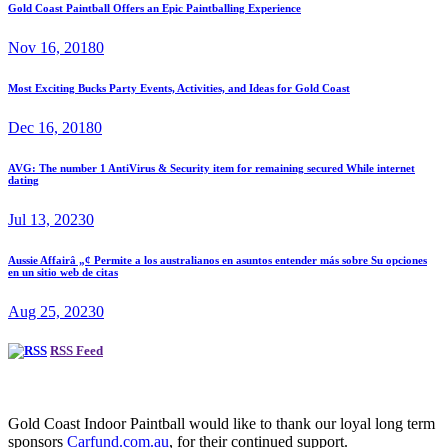
Gold Coast Paintball Offers an Epic Paintballing Experience
Nov 16, 2018
0
Most Exciting Bucks Party Events, Activities, and Ideas for Gold Coast
Dec 16, 2018
0
AVG: The number 1 AntiVirus & Security item for remaining secured While internet
dating
Jul 13, 2023
0
Aussie Affairâ „¢ Permite a los australianos en asuntos entender más sobre Su opciones
en un sitio web de citas
Aug 25, 2023
0
RSS Feed
Gold Coast Indoor Paintball would like to thank our loyal long term
sponsors
Carfund.com.au
, for their continued support.