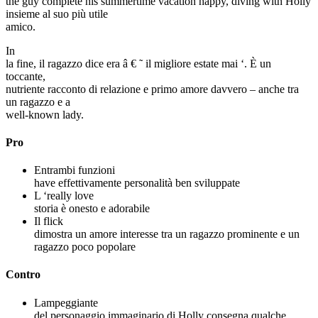
the guy complete his summertime vacation happy, diving with Holly
insieme al suo più utile
amico.
In
la fine, il ragazzo dice era â € ˜ il migliore estate mai ‘. È un
toccante,
nutriente racconto di relazione e primo amore davvero – anche tra
un ragazzo e a
well-known lady.
Pro
Entrambi funzioni
have effettivamente personalità ben sviluppate
L ‘really love
storia è onesto e adorabile
Il flick
dimostra un amore interesse tra un ragazzo prominente e un
ragazzo poco popolare
Contro
Lampeggiante
del personaggio immaginario di Holly consegna qualche