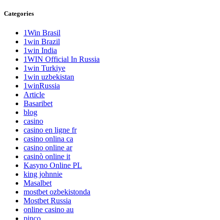
Categories
1Win Brasil
1win Brazil
1win India
1WIN Official In Russia
1win Turkiye
1win uzbekistan
1winRussia
Article
Basaribet
blog
casino
casino en ligne fr
casino onlina ca
casino online ar
casinò online it
Kasyno Online PL
king johnnie
Masalbet
mostbet ozbekistonda
Mostbet Russia
online casino au
pinco