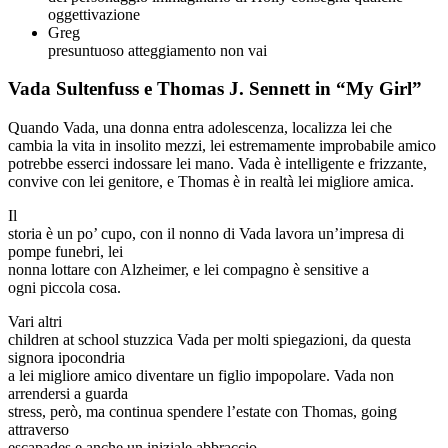
oggettivazione
Greg
presuntuoso atteggiamento non vai
Vada Sultenfuss e Thomas J. Sennett in “My Girl”
Quando Vada, una donna entra adolescenza, localizza lei che
cambia la vita in insolito mezzi, lei estremamente improbabile amico
potrebbe esserci indossare lei mano. Vada è intelligente e frizzante,
convive con lei genitore, e Thomas è in realtà lei migliore amica.
Il
storia è un po’ cupo, con il nonno di Vada lavora un’impresa di
pompe funebri, lei
nonna lottare con Alzheimer, e lei compagno è sensitive a
ogni piccola cosa.
Vari altri
children at school stuzzica Vada per molti spiegazioni, da questa
signora ipocondria
a lei migliore amico diventare un figlio impopolare. Vada non
arrendersi a guarda
stress, però, ma continua spendere l’estate con Thomas, going
attraverso
escapades e anche un iniziale abbraccio.