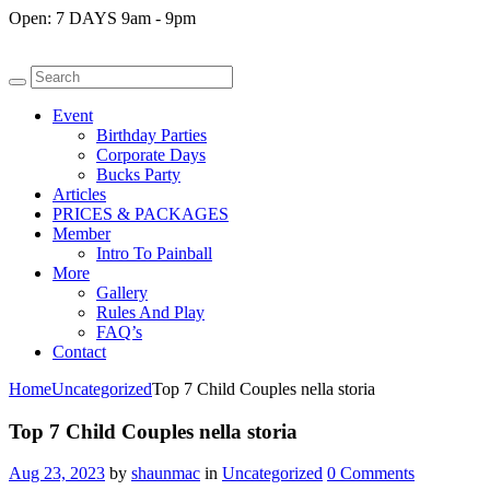
Open:
7 DAYS 9am - 9pm
Event
Birthday Parties
Corporate Days
Bucks Party
Articles
PRICES & PACKAGES
Member
Intro To Painball
More
Gallery
Rules And Play
FAQ’s
Contact
Home
Uncategorized
Top 7 Child Couples nella storia
Top 7 Child Couples nella storia
Aug 23, 2023
by
shaunmac
in
Uncategorized
0
Comments